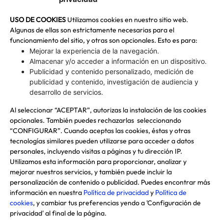
Dudas e información
USO DE COOKIES
Utilizamos cookies en nuestro sitio web.
Algunas de ellas son estrictamente necesarias para el
funcionamiento del sitio, y otras son opcionales. Esto es para:
Mejorar la experiencia de la navegación.
Edificio Corporativo COPEC
Almacenar y/o acceder a información en un dispositivo.
Isidora Goyenechea 2915, Las Condes, Región
Publicidad y contenido personalizado, medición de
Metropolitana
publicidad y contenido, investigación de audiencia y
desarrollo de servicios.
Al seleccionar “ACEPTAR”, autorizas la instalación de las cookies
Copec en Línea
opcionales. También puedes rechazarlas seleccionando
600 200 0202
“CONFIGURAR”. Cuando aceptas las cookies, éstas y otras
tecnologías similares pueden utilizarse para acceder a datos
personales, incluyendo visitas a páginas y tu dirección IP.
Nuestras redes sociales
Utilizamos esta información para proporcionar, analizar y
mejorar nuestros servicios, y también puede incluir la
personalización de contenido o publicidad. Puedes encontrar más
información en nuestra
Política de privacidad
y
Política de
cookies
, y cambiar tus preferencias yendo a 'Configuración de
@Copyright 2024 Copec S.A. Todos los derechos
privacidad' al final de la página.
reservados