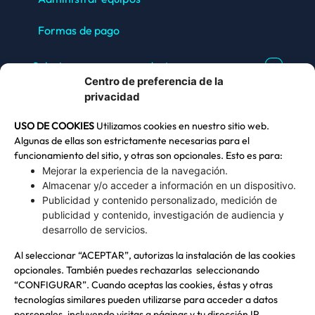
Formas de pago
Soluciones para un conductor
Centro de preferencia de la
privacidad
Dudas e información
USO DE COOKIES
Utilizamos cookies en nuestro sitio web.
Algunas de ellas son estrictamente necesarias para el
funcionamiento del sitio, y otras son opcionales. Esto es para:
Mejorar la experiencia de la navegación.
Edificio Corporativo COPEC
Almacenar y/o acceder a información en un dispositivo.
Isidora Goyenechea 2915, Las Condes, Región
Publicidad y contenido personalizado, medición de
Metropolitana
publicidad y contenido, investigación de audiencia y
desarrollo de servicios.
Al seleccionar “ACEPTAR”, autorizas la instalación de las cookies
Copec en Línea
opcionales. También puedes rechazarlas seleccionando
600 200 0202
“CONFIGURAR”. Cuando aceptas las cookies, éstas y otras
tecnologías similares pueden utilizarse para acceder a datos
personales, incluyendo visitas a páginas y tu dirección IP.