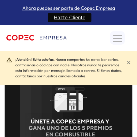
Ahora puedes ser parte de Copec Empresa
Hazte Cliente
Inicio
»
Beneficios
»
Con tu primera carga participa por
¡Atención! Evita estafas.
Nunca compartas tus datos bancarios,
×
premios en combustible
contraseñas o códigos con nadie. Nosotros nunca te pediremos
esta información por mensaje, llamada o correo. Si tienes dudas,
contáctanos por nuestros canales oficiales.