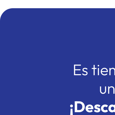
Es tie
un
¡Desca