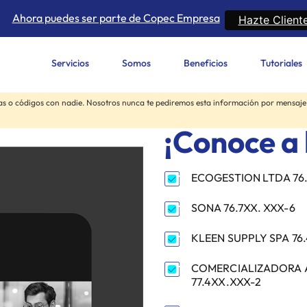
Ahora puedes ser parte de Copec Empresa
Hazte Client
Servicios
Somos
Beneficios
Tutoriales
s o códigos con nadie. Nosotros nunca te pediremos esta información por mensaje, 
Expirado
¡Conoce a 
ECOGESTION LTDA 76
SONA 76.7XX. XXX-6
KLEEN SUPPLY SPA 76
COMERCIALIZADORA A
77.4XX.XXX-2