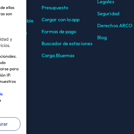
ción de
Legales
Presupuesto
de ellas
tible
Seguridad
ras son
Cargar con la app
 de combustible
Derechos ARCO
Formas de pago
trar equipos
Blog
cidad y
Buscador de estaciones
 de pago
icios.
Carga Bluemax
pcionales.
ndo
izarse para
ión IP.
 nuestros
de
a
urar