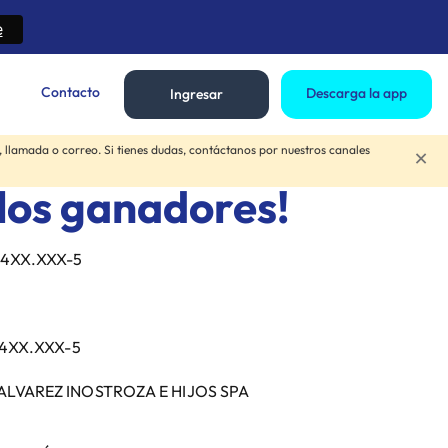
e
Contacto
D
e
s
c
a
r
g
a
l
a
a
p
p
Ingresar
llamada o correo. Si tienes dudas, contáctanos por nuestros canales
×
los ganadores!
.4XX.XXX-5
.4XX.XXX-5
LVAREZ INOSTROZA E HIJOS SPA