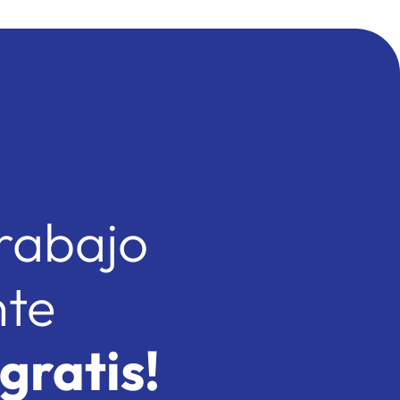
trabajo
nte
gratis!