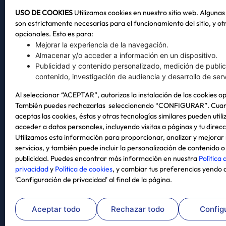
Factura
USO DE COOKIES
Utilizamos cookies en nuestro sitio web. Algunas 
combus
¡Regístrate!
son estrictamente necesarias para el funcionamiento del sitio, y ot
opcionales. Esto es para:
Control
Mejorar la experiencia de la navegación.
Iniciar sesión
Adminis
Almacenar y/o acceder a información en un dispositivo.
Publicidad y contenido personalizado, medición de publi
Formas
contenido, investigación de audiencia y desarrollo de serv
Al seleccionar “ACEPTAR”, autorizas la instalación de las cookies o
También puedes rechazarlas seleccionando “CONFIGURAR”. Cua
aceptas las cookies, éstas y otras tecnologías similares pueden util
acceder a datos personales, incluyendo visitas a páginas y tu direcc
Utilizamos esta información para proporcionar, analizar y mejorar
servicios, y también puede incluir la personalización de contenido o
publicidad. Puedes encontrar más información en nuestra
Política 
privacidad
y
Política de cookies
, y cambiar tus preferencias yendo 
'Configuración de privacidad' al final de la página.
Aceptar todo
Rechazar todo
Config