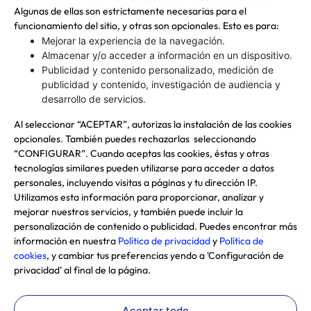
Algunas de ellas son estrictamente necesarias para el
funcionamiento del sitio, y otras son opcionales. Esto es para:
Mejorar la experiencia de la navegación.
Edificio Corporativo COPEC
Almacenar y/o acceder a información en un dispositivo.
Isidora Goyenechea 2915, Las Condes, Región
Publicidad y contenido personalizado, medición de
Metropolitana
publicidad y contenido, investigación de audiencia y
desarrollo de servicios.
Al seleccionar “ACEPTAR”, autorizas la instalación de las cookies
Copec en Línea
opcionales. También puedes rechazarlas seleccionando
600 200 0202
“CONFIGURAR”. Cuando aceptas las cookies, éstas y otras
tecnologías similares pueden utilizarse para acceder a datos
personales, incluyendo visitas a páginas y tu dirección IP.
Nuestras redes sociales
Utilizamos esta información para proporcionar, analizar y
mejorar nuestros servicios, y también puede incluir la
personalización de contenido o publicidad. Puedes encontrar más
información en nuestra
Política de privacidad
y
Política de
cookies
, y cambiar tus preferencias yendo a 'Configuración de
@Copyright 2024 Copec S.A. Todos los derechos
privacidad' al final de la página.
reservados
Términos y Condiciones
Política de Privacidad
Aceptar todo