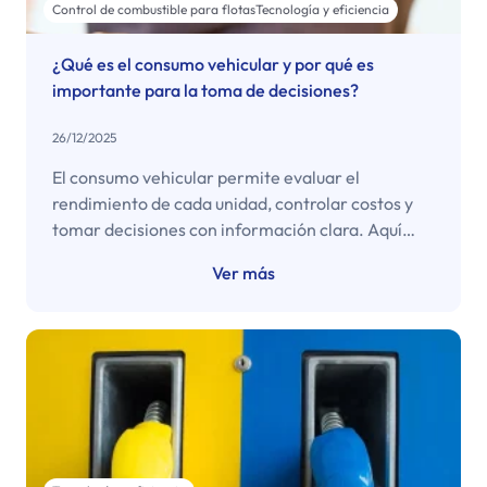
Control de combustible para flotas
Tecnología y eficiencia
¿Qué es el consumo vehicular y por qué es
importante para la toma de decisiones?
26/12/2025
El consumo vehicular permite evaluar el
rendimiento de cada unidad, controlar costos y
tomar decisiones con información clara. Aquí
encontrarás cómo medirlo, qué factores influyen
Ver más
y por qué es esencial para la gestión de flotas.