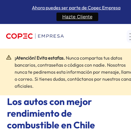
Ahora puedes ser parte de Copec Empresa
Hazte Cliente
¡Atención! Evita estafas.
Nunca compartas tus datos
Inicio
»
Blogs
»
Los autos con mejor rendimiento de combustible
bancarios, contraseñas o códigos con nadie. Nosotros
en Chile
nunca te pediremos esta información por mensaje, lla
o correo. Si tienes dudas, contáctanos por nuestros cana
Tecnología y eficiencia
oficiales.
Los autos con mejor
rendimiento de
combustible en Chile