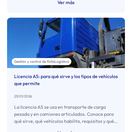
Ver más
municipal y qué revisar antes de asignar
vehículos.
Gestión y control de flota
Logística
Licencia A5: para qué sirve y los tipos de vehículos
que permite
23/01/2026
La licencia A5 se usa en transporte de carga
pesada y en camiones articulados. Conoce para
qué sirve, qué vehículos habilita, requisitos y qué
considerar al planificar rutas y operación.