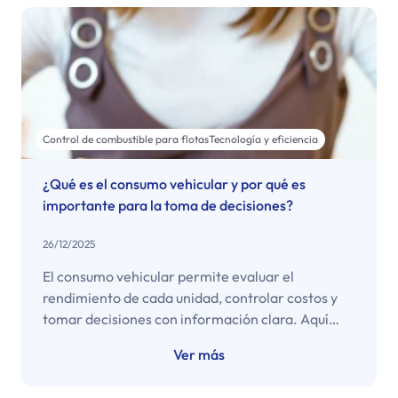
Control de combustible para flotas
Tecnología y eficiencia
¿Qué es el consumo vehicular y por qué es
importante para la toma de decisiones?
26/12/2025
El consumo vehicular permite evaluar el
rendimiento de cada unidad, controlar costos y
tomar decisiones con información clara. Aquí
encontrarás cómo medirlo, qué factores influyen
Ver más
y por qué es esencial para la gestión de flotas.